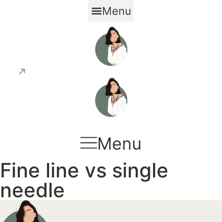
Aller
Menu
au
contenu
PRENDRE RENDEZ-VOUS
Menu
Fine line vs single
needle