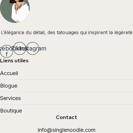
L’élégance du détail, des tatouages qui inspirent la légèreté
cebook-
Tiktok
Instagram
f
Liens utiles
Accueil
Blogue
Services
Boutique
Contact
info@singlenoodle.com